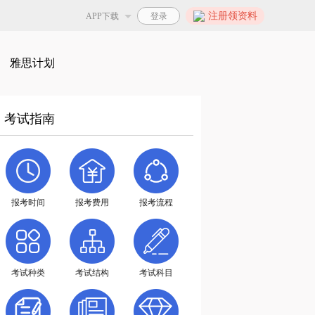
注册领资料
APP下载
雅思计划
英国留学如何选择保底院校？
雅思备考资讯
雅思阅读时间如何分配？高分考生的雅思阅读高分经验(二)
考试指南
雅思备考资讯
雅思听说读写如何制定复习攻略？
雅思备考资讯
关于北京、上海、重庆新增雅思考试(IELTS)机考模式的通知
雅思备考资讯
报考时间
报考费用
报考流程
“佣金翻倍”单词团，带你玩转单词！
雅思备考资讯
GMAT阅读提升训练营
雅思备考资讯
考试种类
考试结构
考试科目
雅思口语考官：口语掌握这四点，分数6-7绝对没问题
雅思备考资讯