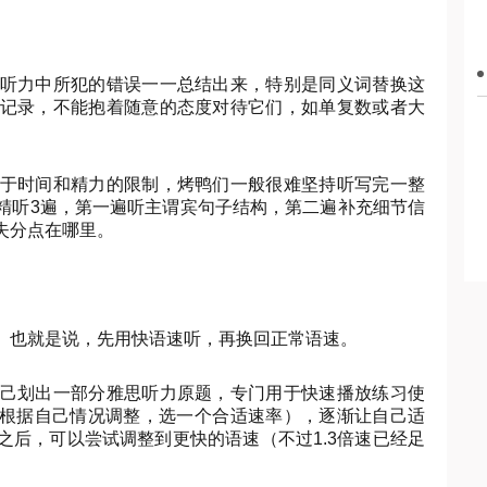
听力中所犯的错误一一总结出来，特别是同义词替换这
记录，不能抱着随意的态度对待它们，如单复数或者大
于时间和精力的限制，烤鸭们一般很难坚持听写完一整
精听3遍，第一遍听主谓宾句子结构，第二遍补充细节信
失分点在哪里。
。也就是说，先用快语速听，再换回正常语速。
己划出一部分雅思听力原题，专门用于快速播放练习使
或者根据自己情况调整，选一个合适速率），逐渐让自己适
之后，可以尝试调整到更快的语速（不过1.3倍速已经足