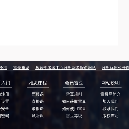
托福
雷哥雅思
教育部考试中心雅思网考报名网站
雅思优质公开
手入门
雅思课程
会员雷豆
网站说明
何注册
面授课
雷豆规则
雷哥网简介
号设置
直播课
如何获取雷豆
加入我们
号安全
录播课
如何使用雷豆
联系我们
回密码
试听课
雷豆等级
版权声明