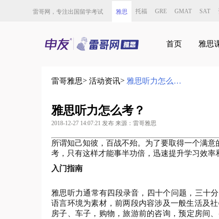
托福
GRE
GMAT
SAT
雷哥网，专注出国留学考试
雅思
首页
雅思
>
>
雷哥雅思
活动资讯
雅思听力怎么考？
雅思听力怎么考？
2018-12-27 14:07:21 发布 来源：雷哥雅思
所谓知己知彼，百战不殆。为了要取得一个满意
考，只有这样才能事半功倍，迅速提升学习效率
入门指南
雅思听力通常有四段录音，四十个问题，三十分
语言环境为素材，前两段内容涉及一般生活及社会形
房子、车子，购物，旅游前的咨询，预定房间、餐厅