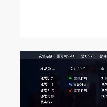
友情链接：
雷哥网GMAT
雷哥GRE
雷哥
雅思题库
关注我们
新
雅思听力
如
雷哥雅思
雅思口语
账
雷哥雅思
雅思阅读
账
雷哥雅思
雅思写作
找
模考练习