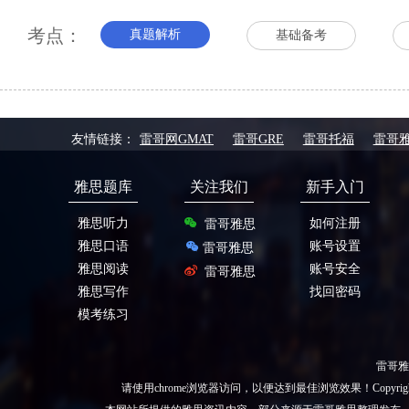
考点：
真题解析
基础备考
友情链接：
雷哥网GMAT
雷哥GRE
雷哥托福
雷哥
雅思题库
关注我们
新手入门
雅思听力
如何注册
雷哥雅思
雅思口语
账号设置
雷哥雅思
雅思阅读
账号安全
雷哥雅思
雅思写作
找回密码
模考练习
雷哥雅
请使用chrome浏览器访问，以便达到最佳浏览效果！Copyright 2020 All