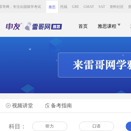
雷哥网，专注出国留学考试
托福
GRE
GMAT
SAT
资料社区
雅思
首页
雅思课程
视频讲堂
备考指南


科目：
听力
口语